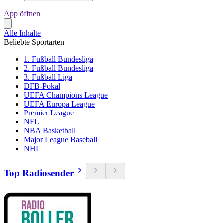
App öffnen
Alle Inhalte
Beliebte Sportarten
1. Fußball Bundesliga
2. Fußball Bundesliga
3. Fußball Liga
DFB-Pokal
UEFA Champions League
UEFA Europa League
Premier League
NFL
NBA Basketball
Major League Baseball
NHL
Top Radiosender