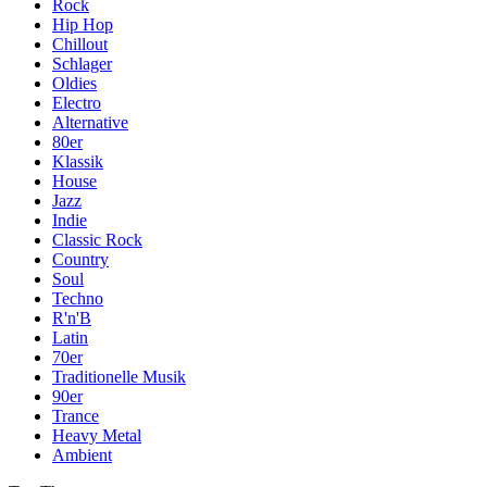
Rock
Hip Hop
Chillout
Schlager
Oldies
Electro
Alternative
80er
Klassik
House
Jazz
Indie
Classic Rock
Country
Soul
Techno
R'n'B
Latin
70er
Traditionelle Musik
90er
Trance
Heavy Metal
Ambient