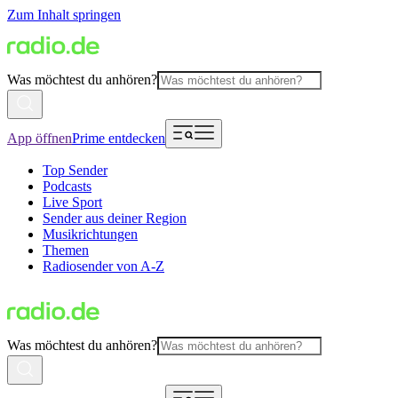
Zum Inhalt springen
Was möchtest du anhören?
App öffnen
Prime entdecken
Top Sender
Podcasts
Live Sport
Sender aus deiner Region
Musikrichtungen
Themen
Radiosender von A-Z
Was möchtest du anhören?