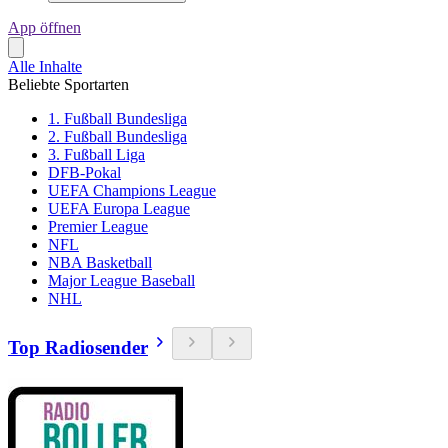
App öffnen
Alle Inhalte
Beliebte Sportarten
1. Fußball Bundesliga
2. Fußball Bundesliga
3. Fußball Liga
DFB-Pokal
UEFA Champions League
UEFA Europa League
Premier League
NFL
NBA Basketball
Major League Baseball
NHL
Top Radiosender