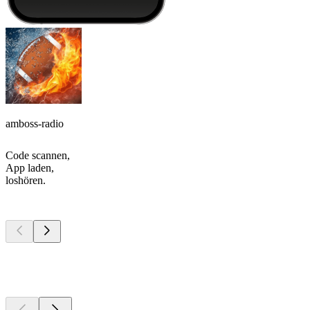
amboss-radio
Code scannen,
App laden,
loshören.
Top
Podcasts
Top
Podcasts
Top
Podcasts