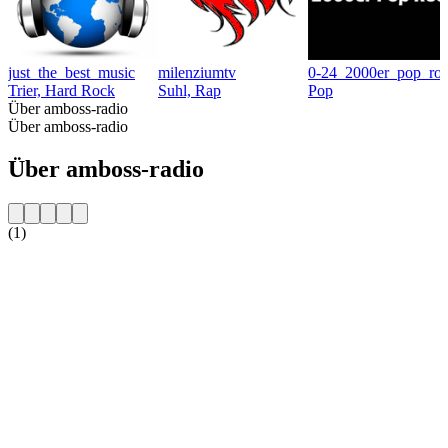
just_the_best_music
milenziumtv
0-24_2000er_pop_ro
Trier, Hard Rock
Suhl, Rap
Pop
Über amboss-radio
Über amboss-radio
Über amboss-radio
(1)
Sender-Website