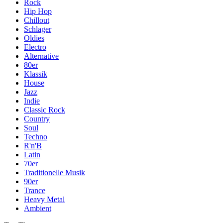
Rock
Hip Hop
Chillout
Schlager
Oldies
Electro
Alternative
80er
Klassik
House
Jazz
Indie
Classic Rock
Country
Soul
Techno
R'n'B
Latin
70er
Traditionelle Musik
90er
Trance
Heavy Metal
Ambient