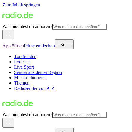
Zum Inhalt springen
Was möchtest du anhören?
App öffnen
Prime entdecken
Top Sender
Podcasts
Live Sport
Sender aus deiner Region
Musikrichtungen
Themen
Radiosender von A-Z
Was möchtest du anhören?