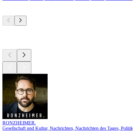
Top
Podcasts
Top
Podcasts
Top
Podcasts
RONZHEIMER.
Gesellschaft und Kultur, Nachrichten, Nachrichten des Tages, Politik