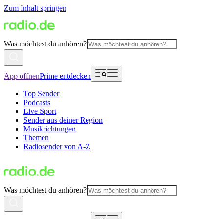
Zum Inhalt springen
Was möchtest du anhören?
App öffnen
Prime entdecken
Top Sender
Podcasts
Live Sport
Sender aus deiner Region
Musikrichtungen
Themen
Radiosender von A-Z
Was möchtest du anhören?