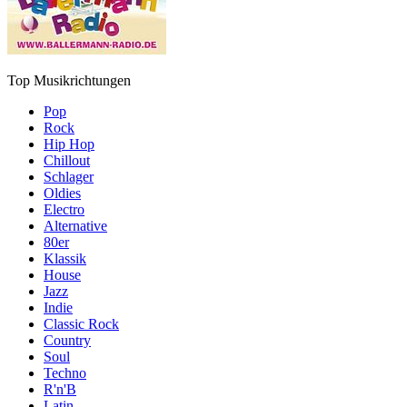
Top Musikrichtungen
Pop
Rock
Hip Hop
Chillout
Schlager
Oldies
Electro
Alternative
80er
Klassik
House
Jazz
Indie
Classic Rock
Country
Soul
Techno
R'n'B
Latin