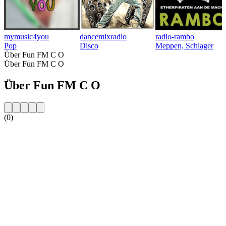
mymusic4you
dancemixradio
radio-rambo
Pop
Disco
Meppen, Schlager
Über Fun FM C O
Über Fun FM C O
Über Fun FM C O
(0)
Sender-Website