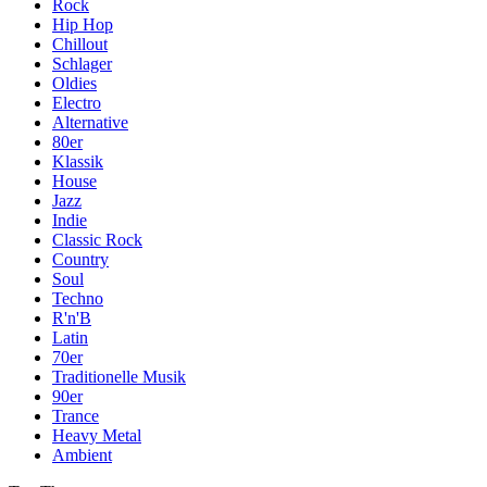
Rock
Hip Hop
Chillout
Schlager
Oldies
Electro
Alternative
80er
Klassik
House
Jazz
Indie
Classic Rock
Country
Soul
Techno
R'n'B
Latin
70er
Traditionelle Musik
90er
Trance
Heavy Metal
Ambient