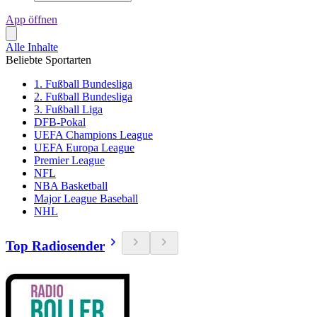
App öffnen
Alle Inhalte
Beliebte Sportarten
1. Fußball Bundesliga
2. Fußball Bundesliga
3. Fußball Liga
DFB-Pokal
UEFA Champions League
UEFA Europa League
Premier League
NFL
NBA Basketball
Major League Baseball
NHL
Top Radiosender