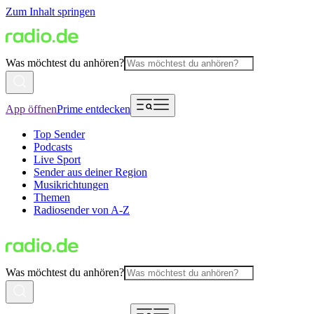
Zum Inhalt springen
Was möchtest du anhören?
App öffnen
Prime entdecken
Top Sender
Podcasts
Live Sport
Sender aus deiner Region
Musikrichtungen
Themen
Radiosender von A-Z
Was möchtest du anhören?