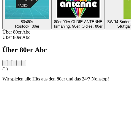
80s80s
80er 90er OLDIE ANTENNE
SWR4 Baden-Wü
Rostock, 80er
Ismaning, 90er, Oldies, 80er
Stuttgart
Über 80er Abc
Über 80er Abc
Über 80er Abc
(1)
Wir spielen alle Hits aus den 80er und das 24/7 Nonstop!
Sender-Website