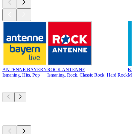
ANTENNE BAYERN
ROCK ANTENNE
BA
Ismaning, Hits, Pop
Ismaning, Rock, Classic Rock, Hard Rock
Mü
Top
Podcasts
Top
Podcasts
Top
Podcasts