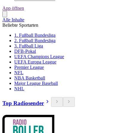
App öffnen
Alle Inhalte
Beliebte Sportarten
1. Fußball Bundesliga
2. Fußball Bundesliga
3. Fußball Liga
DFB-Pokal
UEFA Champions League
UEFA Europa League
Premier League
NFL
NBA Basketball
Major League Baseball
NHL
Top Radiosender