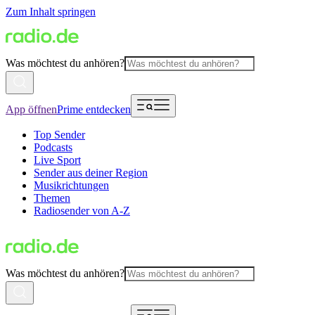
Zum Inhalt springen
Was möchtest du anhören?
App öffnen
Prime entdecken
Top Sender
Podcasts
Live Sport
Sender aus deiner Region
Musikrichtungen
Themen
Radiosender von A-Z
Was möchtest du anhören?