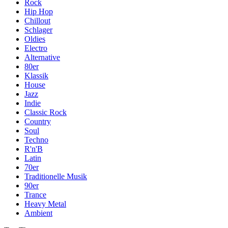
Rock
Hip Hop
Chillout
Schlager
Oldies
Electro
Alternative
80er
Klassik
House
Jazz
Indie
Classic Rock
Country
Soul
Techno
R'n'B
Latin
70er
Traditionelle Musik
90er
Trance
Heavy Metal
Ambient