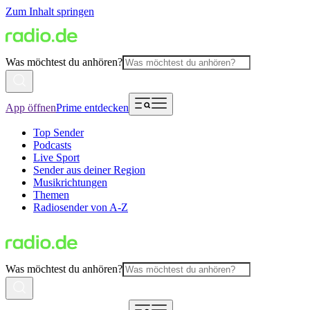
Zum Inhalt springen
Was möchtest du anhören?
App öffnen
Prime entdecken
Top Sender
Podcasts
Live Sport
Sender aus deiner Region
Musikrichtungen
Themen
Radiosender von A-Z
Was möchtest du anhören?