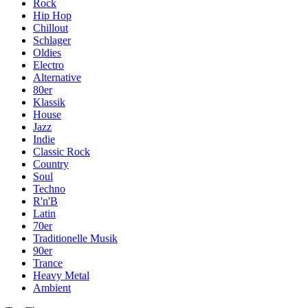
Rock
Hip Hop
Chillout
Schlager
Oldies
Electro
Alternative
80er
Klassik
House
Jazz
Indie
Classic Rock
Country
Soul
Techno
R'n'B
Latin
70er
Traditionelle Musik
90er
Trance
Heavy Metal
Ambient