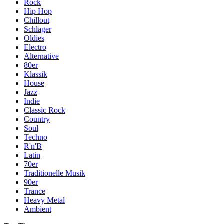
Rock
Hip Hop
Chillout
Schlager
Oldies
Electro
Alternative
80er
Klassik
House
Jazz
Indie
Classic Rock
Country
Soul
Techno
R'n'B
Latin
70er
Traditionelle Musik
90er
Trance
Heavy Metal
Ambient