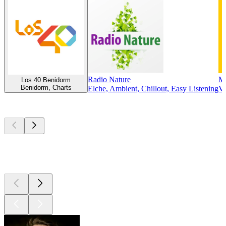
Radio Nature
Mu
Los 40 Benidorm
Benidorm, Charts
Elche, Ambient, Chillout, Easy Listening
Va
Top
Podcasts
Top
Podcasts
Top
Podcasts