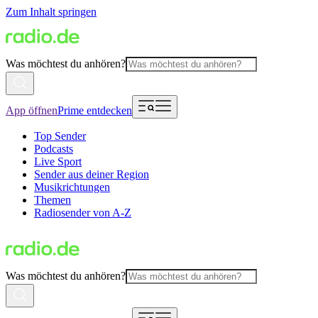
Zum Inhalt springen
Was möchtest du anhören?
App öffnen
Prime entdecken
Top Sender
Podcasts
Live Sport
Sender aus deiner Region
Musikrichtungen
Themen
Radiosender von A-Z
Was möchtest du anhören?