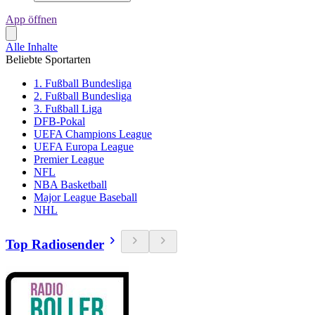
App öffnen
Alle Inhalte
Beliebte Sportarten
1. Fußball Bundesliga
2. Fußball Bundesliga
3. Fußball Liga
DFB-Pokal
UEFA Champions League
UEFA Europa League
Premier League
NFL
NBA Basketball
Major League Baseball
NHL
Top Radiosender