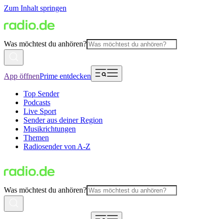
Zum Inhalt springen
Was möchtest du anhören?
App öffnen
Prime entdecken
Top Sender
Podcasts
Live Sport
Sender aus deiner Region
Musikrichtungen
Themen
Radiosender von A-Z
Was möchtest du anhören?