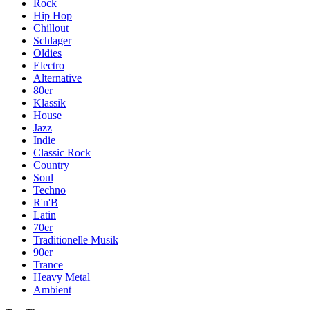
Rock
Hip Hop
Chillout
Schlager
Oldies
Electro
Alternative
80er
Klassik
House
Jazz
Indie
Classic Rock
Country
Soul
Techno
R'n'B
Latin
70er
Traditionelle Musik
90er
Trance
Heavy Metal
Ambient