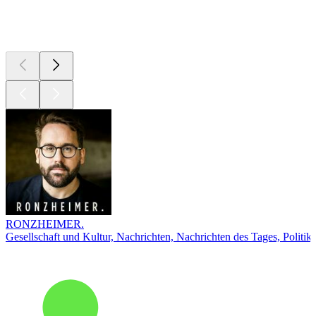
Top
Podcasts
RONZHEIMER.
Gesellschaft und Kultur, Nachrichten, Nachrichten des Tages, Politik