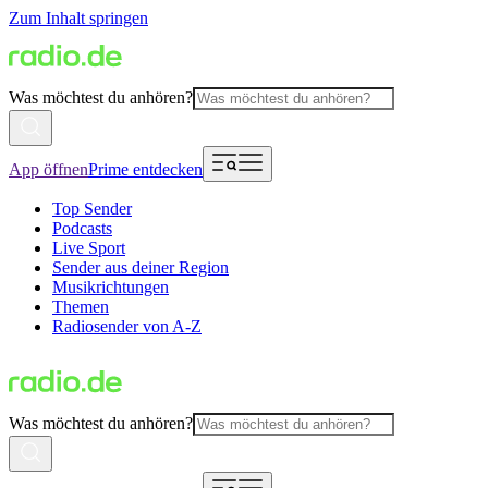
Zum Inhalt springen
Was möchtest du anhören?
App öffnen
Prime entdecken
Top Sender
Podcasts
Live Sport
Sender aus deiner Region
Musikrichtungen
Themen
Radiosender von A-Z
Was möchtest du anhören?