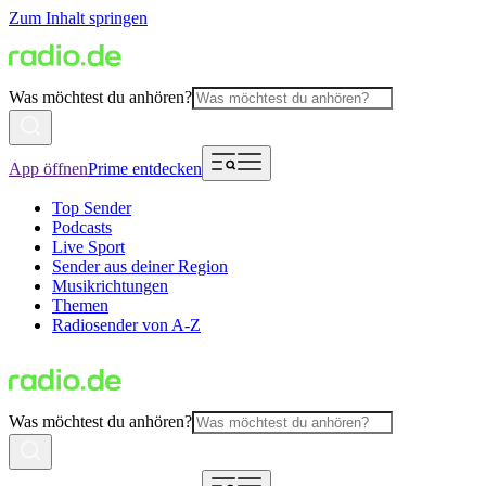
Zum Inhalt springen
Was möchtest du anhören?
App öffnen
Prime entdecken
Top Sender
Podcasts
Live Sport
Sender aus deiner Region
Musikrichtungen
Themen
Radiosender von A-Z
Was möchtest du anhören?