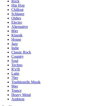
Rock
Hip Hop
Chillout
Schlager
Oldies
Electro
Alternative
80er
Klassik
House
Jazz
Indie
Classic Rock
Country
Soul
Techno
R'n'B
Latin
70er
Traditionelle Musik
90er
Trance
Heavy Metal
Ambient