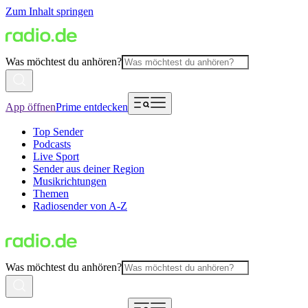
Zum Inhalt springen
Was möchtest du anhören?
App öffnen
Prime entdecken
Top Sender
Podcasts
Live Sport
Sender aus deiner Region
Musikrichtungen
Themen
Radiosender von A-Z
Was möchtest du anhören?