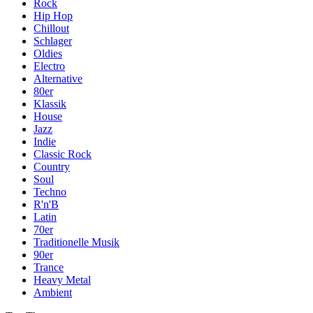
Rock
Hip Hop
Chillout
Schlager
Oldies
Electro
Alternative
80er
Klassik
House
Jazz
Indie
Classic Rock
Country
Soul
Techno
R'n'B
Latin
70er
Traditionelle Musik
90er
Trance
Heavy Metal
Ambient