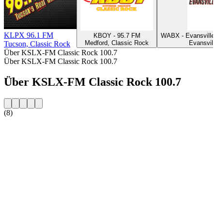
KLPX 96.1 FM
KBOY - 95.7 FM
WABX - Evansville'
Medford, Classic Rock
Evansvill
Tucson, Classic Rock
Über KSLX-FM Classic Rock 100.7
Über KSLX-FM Classic Rock 100.7
Über KSLX-FM Classic Rock 100.7
(8)
Sender-Website