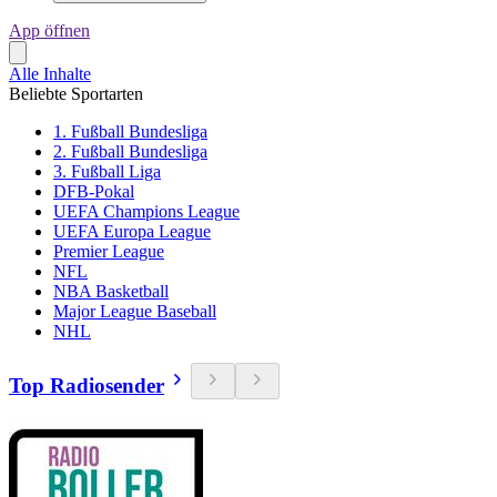
App öffnen
Alle Inhalte
Beliebte Sportarten
1. Fußball Bundesliga
2. Fußball Bundesliga
3. Fußball Liga
DFB-Pokal
UEFA Champions League
UEFA Europa League
Premier League
NFL
NBA Basketball
Major League Baseball
NHL
Top Radiosender