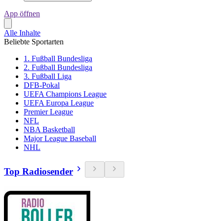
App öffnen
Alle Inhalte
Beliebte Sportarten
1. Fußball Bundesliga
2. Fußball Bundesliga
3. Fußball Liga
DFB-Pokal
UEFA Champions League
UEFA Europa League
Premier League
NFL
NBA Basketball
Major League Baseball
NHL
Top Radiosender