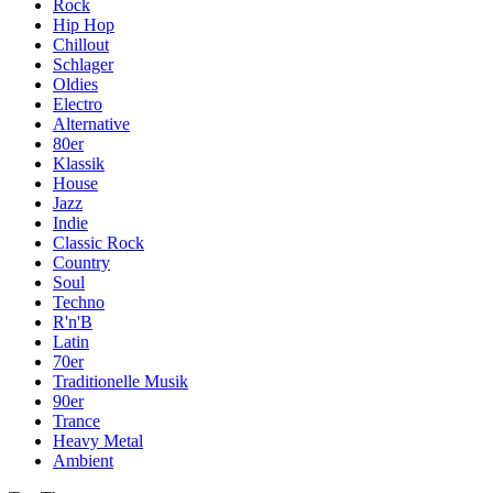
Rock
Hip Hop
Chillout
Schlager
Oldies
Electro
Alternative
80er
Klassik
House
Jazz
Indie
Classic Rock
Country
Soul
Techno
R'n'B
Latin
70er
Traditionelle Musik
90er
Trance
Heavy Metal
Ambient