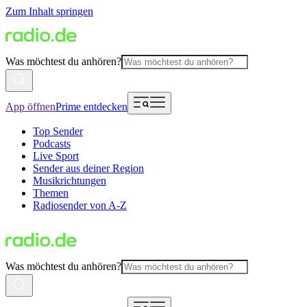
Zum Inhalt springen
Was möchtest du anhören?
App öffnen
Prime entdecken
Top Sender
Podcasts
Live Sport
Sender aus deiner Region
Musikrichtungen
Themen
Radiosender von A-Z
Was möchtest du anhören?