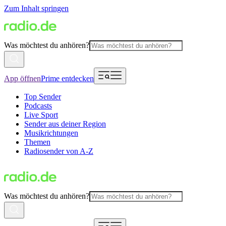
Zum Inhalt springen
Was möchtest du anhören?
App öffnen
Prime entdecken
Top Sender
Podcasts
Live Sport
Sender aus deiner Region
Musikrichtungen
Themen
Radiosender von A-Z
Was möchtest du anhören?