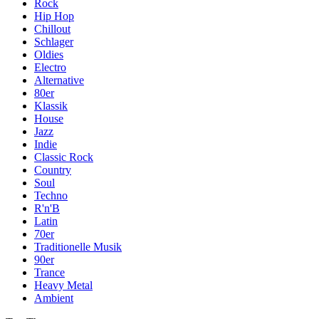
Rock
Hip Hop
Chillout
Schlager
Oldies
Electro
Alternative
80er
Klassik
House
Jazz
Indie
Classic Rock
Country
Soul
Techno
R'n'B
Latin
70er
Traditionelle Musik
90er
Trance
Heavy Metal
Ambient