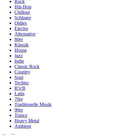
Rock
Hip Hop
Chillout
Schlager
Oldies
Electro
Alternative
80er
Klassik
House
Jazz
Indie
Classic Rock
Country
Soul
Techno
R'n'B
Latin
70er
Traditionelle Musik
90er
Trance
Heavy Metal
Ambient