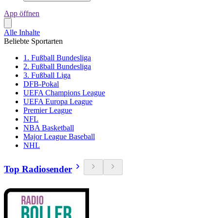
App öffnen
Alle Inhalte
Beliebte Sportarten
1. Fußball Bundesliga
2. Fußball Bundesliga
3. Fußball Liga
DFB-Pokal
UEFA Champions League
UEFA Europa League
Premier League
NFL
NBA Basketball
Major League Baseball
NHL
Top Radiosender