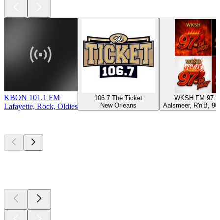
KBON 101.1 FM
106.7 The Ticket
WKSH FM 97.7
New Orleans
Aalsmeer, R'n'B, 90e
Lafayette, Rock, Oldies
Top
Podcasts
Top
Podcasts
Top
Podcasts