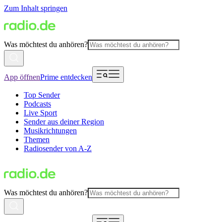
Zum Inhalt springen
Was möchtest du anhören?
App öffnen
Prime entdecken
Top Sender
Podcasts
Live Sport
Sender aus deiner Region
Musikrichtungen
Themen
Radiosender von A-Z
Was möchtest du anhören?