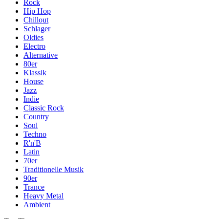
Rock
Hip Hop
Chillout
Schlager
Oldies
Electro
Alternative
80er
Klassik
House
Jazz
Indie
Classic Rock
Country
Soul
Techno
R'n'B
Latin
70er
Traditionelle Musik
90er
Trance
Heavy Metal
Ambient