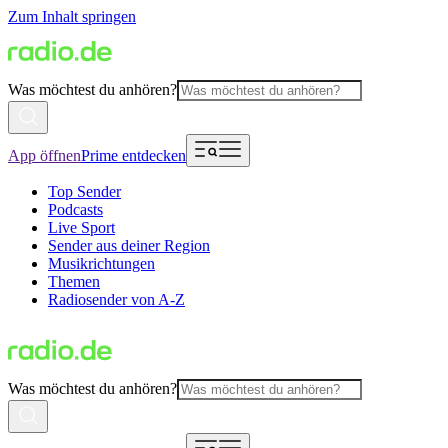
Zum Inhalt springen
Was möchtest du anhören?
App öffnen
Prime entdecken
Top Sender
Podcasts
Live Sport
Sender aus deiner Region
Musikrichtungen
Themen
Radiosender von A-Z
Was möchtest du anhören?