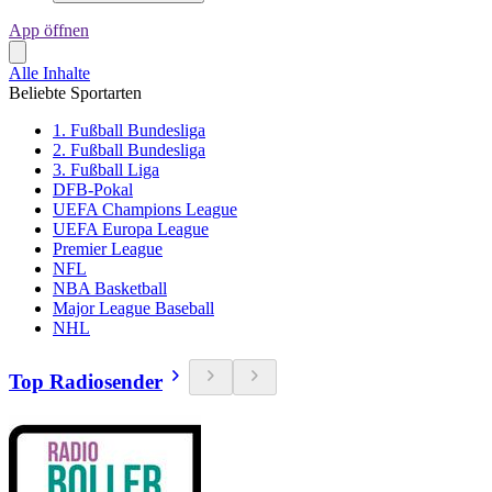
App öffnen
Alle Inhalte
Beliebte Sportarten
1. Fußball Bundesliga
2. Fußball Bundesliga
3. Fußball Liga
DFB-Pokal
UEFA Champions League
UEFA Europa League
Premier League
NFL
NBA Basketball
Major League Baseball
NHL
Top Radiosender