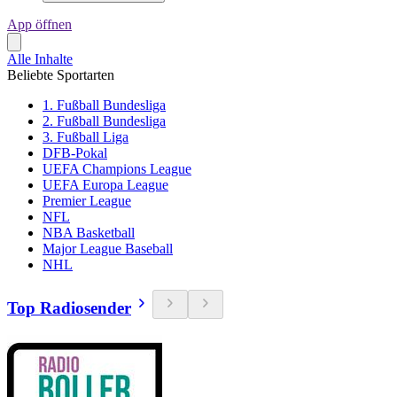
App öffnen
Alle Inhalte
Beliebte Sportarten
1. Fußball Bundesliga
2. Fußball Bundesliga
3. Fußball Liga
DFB-Pokal
UEFA Champions League
UEFA Europa League
Premier League
NFL
NBA Basketball
Major League Baseball
NHL
Top Radiosender