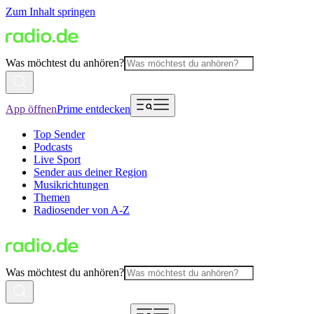
Zum Inhalt springen
Was möchtest du anhören?
App öffnen
Prime entdecken
Top Sender
Podcasts
Live Sport
Sender aus deiner Region
Musikrichtungen
Themen
Radiosender von A-Z
Was möchtest du anhören?