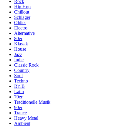
Rock
Hip Hop
Chillout
Schlager
Oldies
Electro
Alternative
80er
Klassik
House
Jazz
Indie
Classic Rock
Country
Soul
Techno
R'n'B
Latin
70er
Traditionelle Musik
90er
Trance
Heavy Metal
Ambient