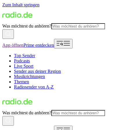
Zum Inhalt springen
Was möchtest du anhören?
App öffnen
Prime entdecken
Top Sender
Podcasts
Live Sport
Sender aus deiner Region
Musikrichtungen
Themen
Radiosender von A-Z
Was möchtest du anhören?