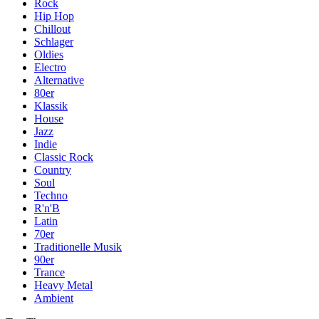
Rock
Hip Hop
Chillout
Schlager
Oldies
Electro
Alternative
80er
Klassik
House
Jazz
Indie
Classic Rock
Country
Soul
Techno
R'n'B
Latin
70er
Traditionelle Musik
90er
Trance
Heavy Metal
Ambient