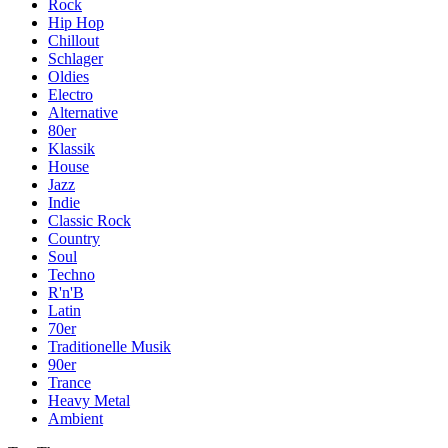
Rock
Hip Hop
Chillout
Schlager
Oldies
Electro
Alternative
80er
Klassik
House
Jazz
Indie
Classic Rock
Country
Soul
Techno
R'n'B
Latin
70er
Traditionelle Musik
90er
Trance
Heavy Metal
Ambient