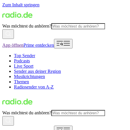
Zum Inhalt springen
Was möchtest du anhören?
App öffnen
Prime entdecken
Top Sender
Podcasts
Live Sport
Sender aus deiner Region
Musikrichtungen
Themen
Radiosender von A-Z
Was möchtest du anhören?