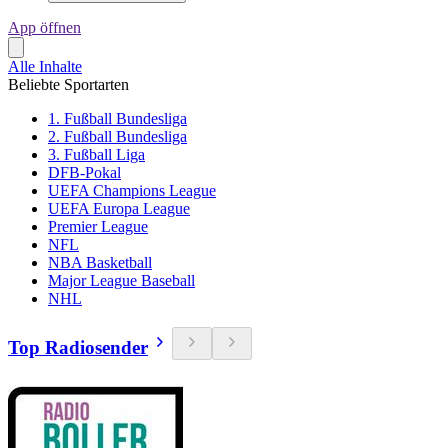
App öffnen
Alle Inhalte
Beliebte Sportarten
1. Fußball Bundesliga
2. Fußball Bundesliga
3. Fußball Liga
DFB-Pokal
UEFA Champions League
UEFA Europa League
Premier League
NFL
NBA Basketball
Major League Baseball
NHL
Top Radiosender