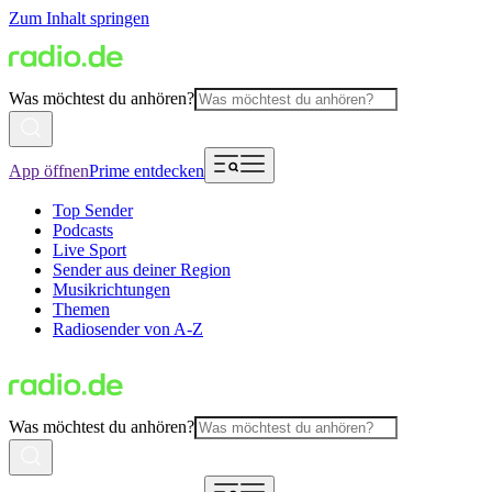
Zum Inhalt springen
Was möchtest du anhören?
App öffnen
Prime entdecken
Top Sender
Podcasts
Live Sport
Sender aus deiner Region
Musikrichtungen
Themen
Radiosender von A-Z
Was möchtest du anhören?