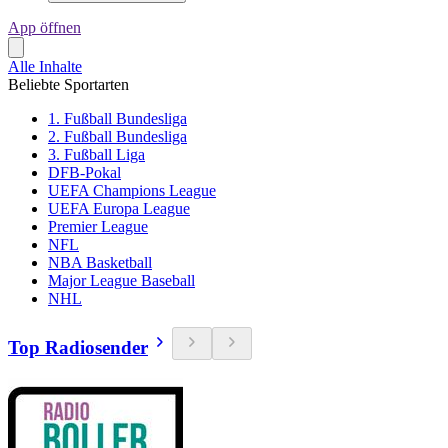
App öffnen
Alle Inhalte
Beliebte Sportarten
1. Fußball Bundesliga
2. Fußball Bundesliga
3. Fußball Liga
DFB-Pokal
UEFA Champions League
UEFA Europa League
Premier League
NFL
NBA Basketball
Major League Baseball
NHL
Top Radiosender