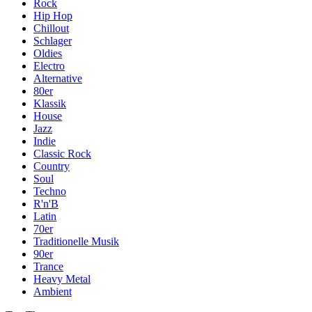
Rock
Hip Hop
Chillout
Schlager
Oldies
Electro
Alternative
80er
Klassik
House
Jazz
Indie
Classic Rock
Country
Soul
Techno
R'n'B
Latin
70er
Traditionelle Musik
90er
Trance
Heavy Metal
Ambient