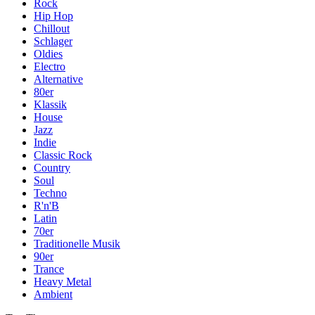
Rock
Hip Hop
Chillout
Schlager
Oldies
Electro
Alternative
80er
Klassik
House
Jazz
Indie
Classic Rock
Country
Soul
Techno
R'n'B
Latin
70er
Traditionelle Musik
90er
Trance
Heavy Metal
Ambient