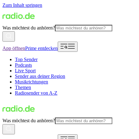
Zum Inhalt springen
Was möchtest du anhören?
App öffnen
Prime entdecken
Top Sender
Podcasts
Live Sport
Sender aus deiner Region
Musikrichtungen
Themen
Radiosender von A-Z
Was möchtest du anhören?