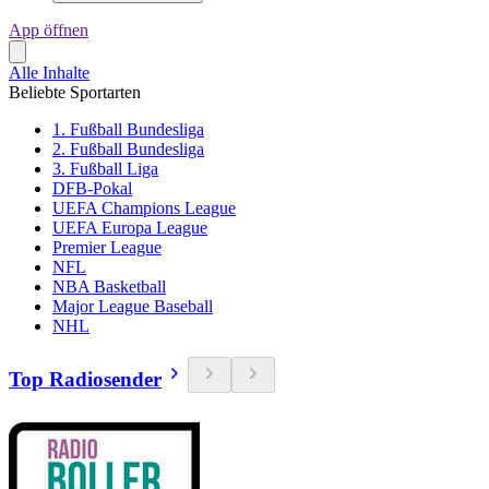
App öffnen
Alle Inhalte
Beliebte Sportarten
1. Fußball Bundesliga
2. Fußball Bundesliga
3. Fußball Liga
DFB-Pokal
UEFA Champions League
UEFA Europa League
Premier League
NFL
NBA Basketball
Major League Baseball
NHL
Top Radiosender