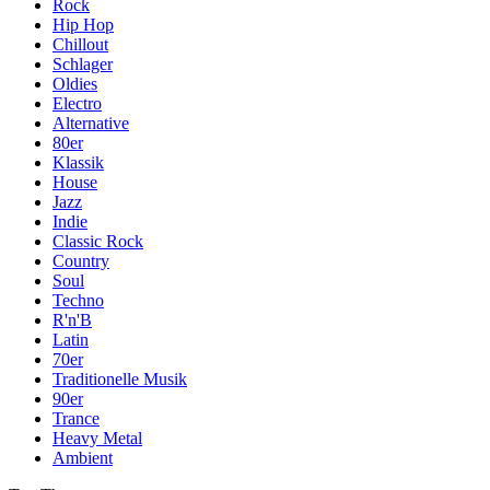
Rock
Hip Hop
Chillout
Schlager
Oldies
Electro
Alternative
80er
Klassik
House
Jazz
Indie
Classic Rock
Country
Soul
Techno
R'n'B
Latin
70er
Traditionelle Musik
90er
Trance
Heavy Metal
Ambient