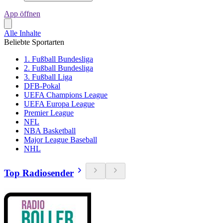
App öffnen
Alle Inhalte
Beliebte Sportarten
1. Fußball Bundesliga
2. Fußball Bundesliga
3. Fußball Liga
DFB-Pokal
UEFA Champions League
UEFA Europa League
Premier League
NFL
NBA Basketball
Major League Baseball
NHL
Top Radiosender