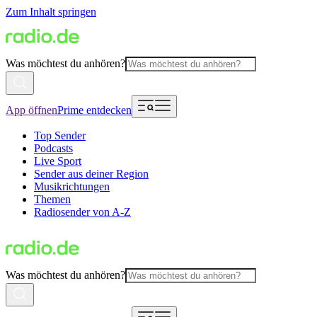
Zum Inhalt springen
Was möchtest du anhören?
App öffnen
Prime entdecken
Top Sender
Podcasts
Live Sport
Sender aus deiner Region
Musikrichtungen
Themen
Radiosender von A-Z
Was möchtest du anhören?