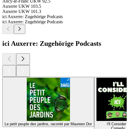
Ancy-le-Franc
UKW 92.5
Auxerre
UKW 103.5
Auxerre
UKW 101.3
ici Auxerre: Zugehörige Podcasts
ici Auxerre: Zugehörige Podcasts
ici Auxerre: Zugehörige Podcasts
Le petit peuple des jardins, raconté par Maureen Dor
I'll Consider I
Comedy