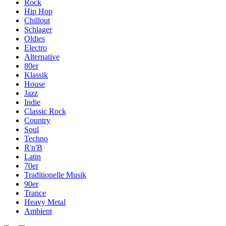
Rock
Hip Hop
Chillout
Schlager
Oldies
Electro
Alternative
80er
Klassik
House
Jazz
Indie
Classic Rock
Country
Soul
Techno
R'n'B
Latin
70er
Traditionelle Musik
90er
Trance
Heavy Metal
Ambient