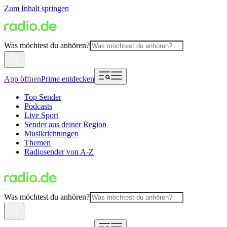
Zum Inhalt springen
Was möchtest du anhören?
App öffnen
Prime entdecken
Top Sender
Podcasts
Live Sport
Sender aus deiner Region
Musikrichtungen
Themen
Radiosender von A-Z
Was möchtest du anhören?