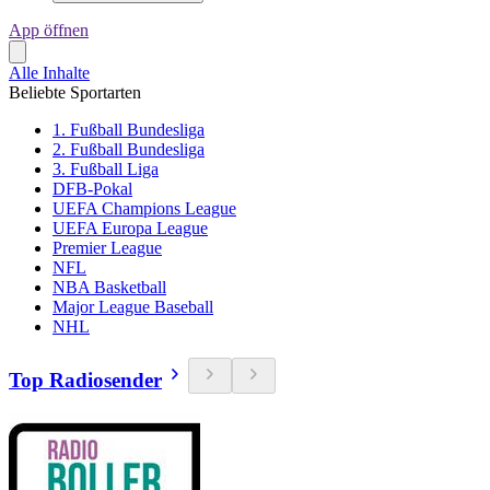
App öffnen
Alle Inhalte
Beliebte Sportarten
1. Fußball Bundesliga
2. Fußball Bundesliga
3. Fußball Liga
DFB-Pokal
UEFA Champions League
UEFA Europa League
Premier League
NFL
NBA Basketball
Major League Baseball
NHL
Top Radiosender