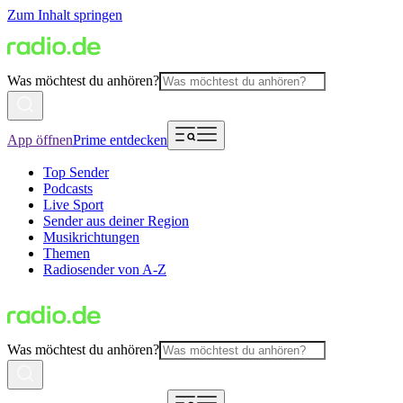
Zum Inhalt springen
Was möchtest du anhören?
App öffnen
Prime entdecken
Top Sender
Podcasts
Live Sport
Sender aus deiner Region
Musikrichtungen
Themen
Radiosender von A-Z
Was möchtest du anhören?