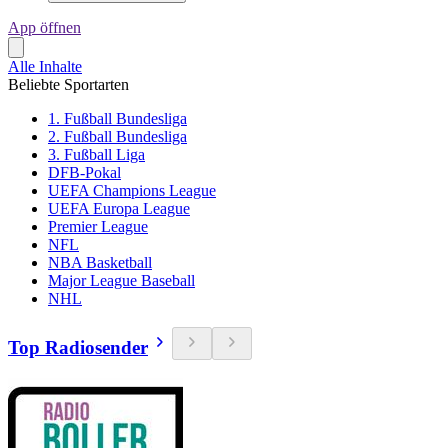
App öffnen
Alle Inhalte
Beliebte Sportarten
1. Fußball Bundesliga
2. Fußball Bundesliga
3. Fußball Liga
DFB-Pokal
UEFA Champions League
UEFA Europa League
Premier League
NFL
NBA Basketball
Major League Baseball
NHL
Top Radiosender