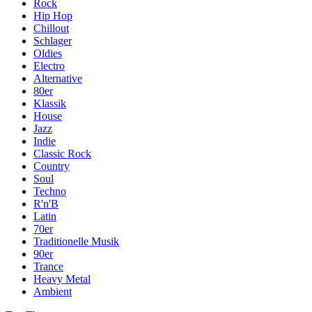
Rock
Hip Hop
Chillout
Schlager
Oldies
Electro
Alternative
80er
Klassik
House
Jazz
Indie
Classic Rock
Country
Soul
Techno
R'n'B
Latin
70er
Traditionelle Musik
90er
Trance
Heavy Metal
Ambient