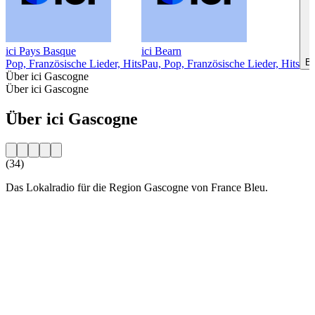
ici Pays Basque
ici Bearn
Bi
Pop, Französische Lieder, Hits
Pau, Pop, Französische Lieder, Hits
Über ici Gascogne
Über ici Gascogne
Über ici Gascogne
(34)
Das Lokalradio für die Region Gascogne von France Bleu.
Sender-Website