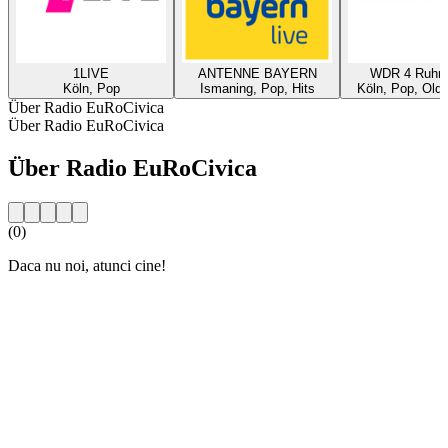
1LIVE
ANTENNE BAYERN
WDR 4 Ruhrg
Köln, Pop
Ismaning, Pop, Hits
Köln, Pop, Oldi
Über Radio EuRoCivica
Über Radio EuRoCivica
Über Radio EuRoCivica
(0)
Daca nu noi, atunci cine!
Sender-Website