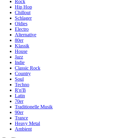
Rock
Hip Hop
Chillout
Schlager
Oldies
Electro
Alternative
80er
Klassik
House
Jazz
Indie
Classic Rock
Country
Soul
Techno
R'n'B
Latin
70er
Traditionelle Musik
90er
Trance
Heavy Metal
Ambient