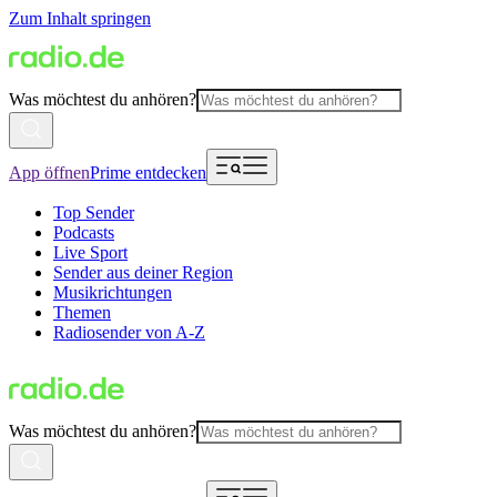
Zum Inhalt springen
Was möchtest du anhören?
App öffnen
Prime entdecken
Top Sender
Podcasts
Live Sport
Sender aus deiner Region
Musikrichtungen
Themen
Radiosender von A-Z
Was möchtest du anhören?