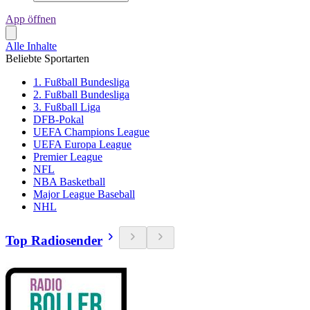
App öffnen
Alle Inhalte
Beliebte Sportarten
1. Fußball Bundesliga
2. Fußball Bundesliga
3. Fußball Liga
DFB-Pokal
UEFA Champions League
UEFA Europa League
Premier League
NFL
NBA Basketball
Major League Baseball
NHL
Top Radiosender