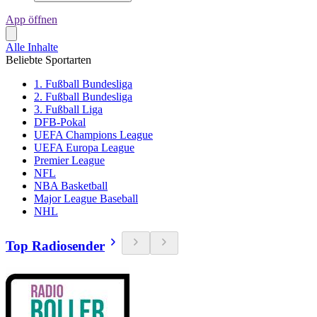
App öffnen
Alle Inhalte
Beliebte Sportarten
1. Fußball Bundesliga
2. Fußball Bundesliga
3. Fußball Liga
DFB-Pokal
UEFA Champions League
UEFA Europa League
Premier League
NFL
NBA Basketball
Major League Baseball
NHL
Top Radiosender