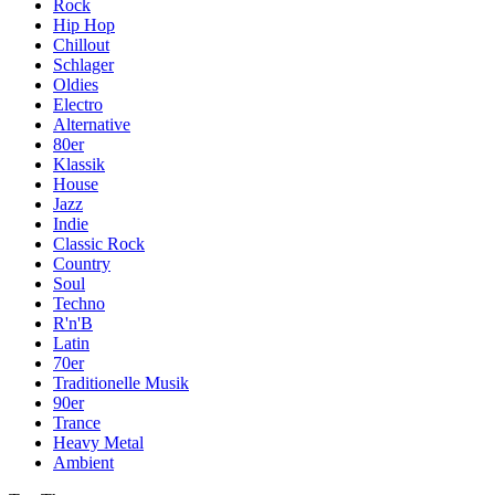
Rock
Hip Hop
Chillout
Schlager
Oldies
Electro
Alternative
80er
Klassik
House
Jazz
Indie
Classic Rock
Country
Soul
Techno
R'n'B
Latin
70er
Traditionelle Musik
90er
Trance
Heavy Metal
Ambient