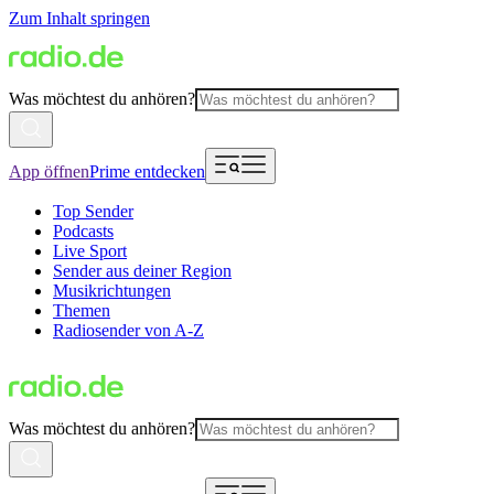
Zum Inhalt springen
Was möchtest du anhören?
App öffnen
Prime entdecken
Top Sender
Podcasts
Live Sport
Sender aus deiner Region
Musikrichtungen
Themen
Radiosender von A-Z
Was möchtest du anhören?