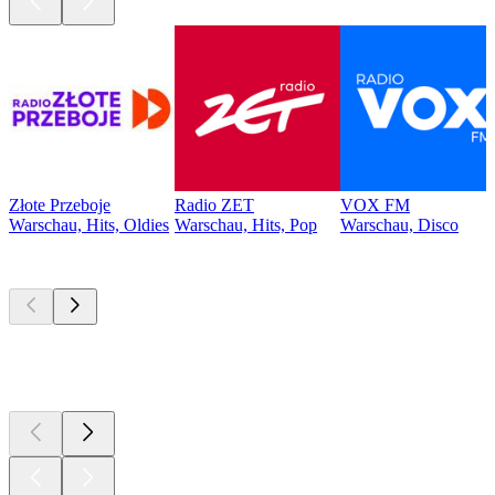
Złote Przeboje
Radio ZET
VOX FM
Warschau, Hits, Oldies
Warschau, Hits, Pop
Warschau, Disco
Top
Podcasts
Top
Podcasts
Top
Podcasts