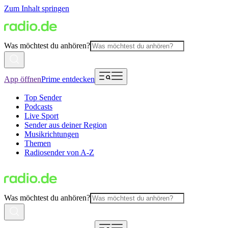
Zum Inhalt springen
Was möchtest du anhören?
App öffnen
Prime entdecken
Top Sender
Podcasts
Live Sport
Sender aus deiner Region
Musikrichtungen
Themen
Radiosender von A-Z
Was möchtest du anhören?