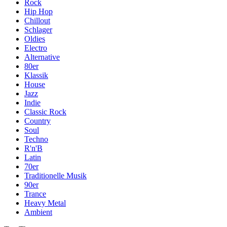
Rock
Hip Hop
Chillout
Schlager
Oldies
Electro
Alternative
80er
Klassik
House
Jazz
Indie
Classic Rock
Country
Soul
Techno
R'n'B
Latin
70er
Traditionelle Musik
90er
Trance
Heavy Metal
Ambient