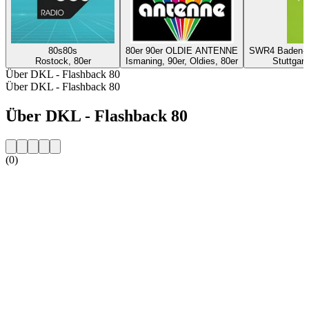
80s80s
80er 90er OLDIE ANTENNE
SWR4 Baden-Wü
Rostock, 80er
Ismaning, 90er, Oldies, 80er
Stuttgart
Über DKL - Flashback 80
Über DKL - Flashback 80
Über DKL - Flashback 80
(0)
Sender-Website