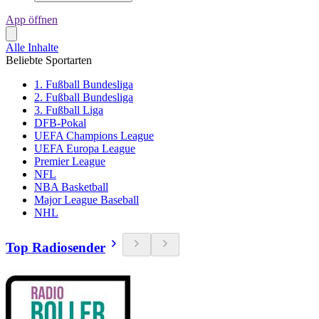
App öffnen
Alle Inhalte
Beliebte Sportarten
1. Fußball Bundesliga
2. Fußball Bundesliga
3. Fußball Liga
DFB-Pokal
UEFA Champions League
UEFA Europa League
Premier League
NFL
NBA Basketball
Major League Baseball
NHL
Top Radiosender