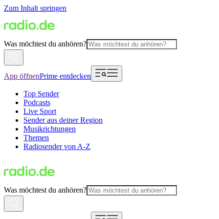
Zum Inhalt springen
Was möchtest du anhören?
App öffnen
Prime entdecken
Top Sender
Podcasts
Live Sport
Sender aus deiner Region
Musikrichtungen
Themen
Radiosender von A-Z
Was möchtest du anhören?