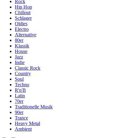
Rock
Hip Hop
Chillout
Schlager
Oldies
Electro
Alternative
80er
Klassik
House
Jazz
Indie
Classic Rock
Country
Soul
Techno
R'n'B
Latin
70er
Traditionelle Musik
90er
Trance
Heavy Metal
Ambient