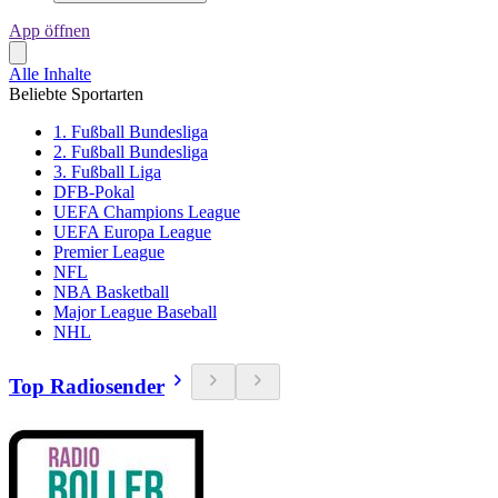
App öffnen
Alle Inhalte
Beliebte Sportarten
1. Fußball Bundesliga
2. Fußball Bundesliga
3. Fußball Liga
DFB-Pokal
UEFA Champions League
UEFA Europa League
Premier League
NFL
NBA Basketball
Major League Baseball
NHL
Top Radiosender