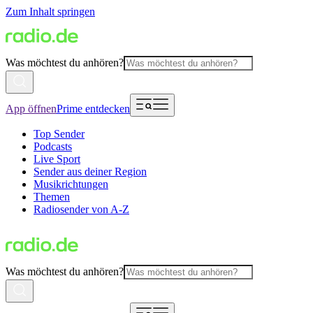
Zum Inhalt springen
Was möchtest du anhören?
App öffnen
Prime entdecken
Top Sender
Podcasts
Live Sport
Sender aus deiner Region
Musikrichtungen
Themen
Radiosender von A-Z
Was möchtest du anhören?