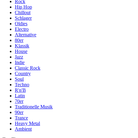
Rock
Hip Hop
Chillout
Schlager
Oldies
Electro
Alternative
80er
Klassik
House
Jazz
Indie
Classic Rock
Country
Soul
Techno
R'n'B
Latin
70er
Traditionelle Musik
90er
Trance
Heavy Metal
Ambient