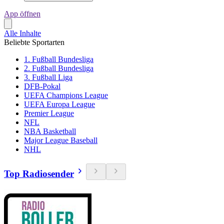
App öffnen
Alle Inhalte
Beliebte Sportarten
1. Fußball Bundesliga
2. Fußball Bundesliga
3. Fußball Liga
DFB-Pokal
UEFA Champions League
UEFA Europa League
Premier League
NFL
NBA Basketball
Major League Baseball
NHL
Top Radiosender