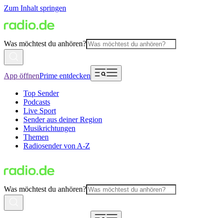
Zum Inhalt springen
Was möchtest du anhören?
App öffnen
Prime entdecken
Top Sender
Podcasts
Live Sport
Sender aus deiner Region
Musikrichtungen
Themen
Radiosender von A-Z
Was möchtest du anhören?