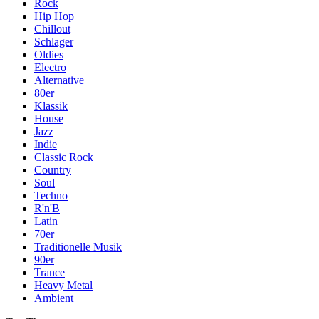
Rock
Hip Hop
Chillout
Schlager
Oldies
Electro
Alternative
80er
Klassik
House
Jazz
Indie
Classic Rock
Country
Soul
Techno
R'n'B
Latin
70er
Traditionelle Musik
90er
Trance
Heavy Metal
Ambient