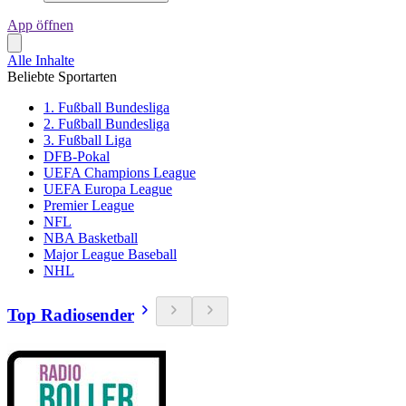
App öffnen
Alle Inhalte
Beliebte Sportarten
1. Fußball Bundesliga
2. Fußball Bundesliga
3. Fußball Liga
DFB-Pokal
UEFA Champions League
UEFA Europa League
Premier League
NFL
NBA Basketball
Major League Baseball
NHL
Top Radiosender