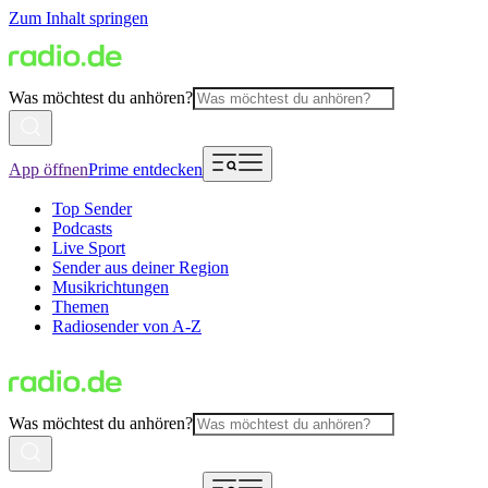
Zum Inhalt springen
Was möchtest du anhören?
App öffnen
Prime entdecken
Top Sender
Podcasts
Live Sport
Sender aus deiner Region
Musikrichtungen
Themen
Radiosender von A-Z
Was möchtest du anhören?