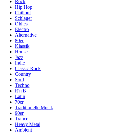
Rock
Hip Hop
Chillout
Schlager
Oldies
Electro
Alternative
80er
Klassik
House
Jazz
Indie
Classic Rock
Country
Soul
Techno
R'n'B
Latin
70er
Traditionelle Musik
90er
Trance
Heavy Metal
Ambient