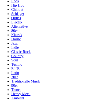
Rock
Hip Hop
Chillout
Schlager
Oldies
Electro
Alternative
80er
Klassik
House
Jazz
Indie
Classic Rock
Country
Soul
Techno
R'n'B
Latin
70er
Traditionelle Musik
90er
Trance
Heavy Metal
Ambient