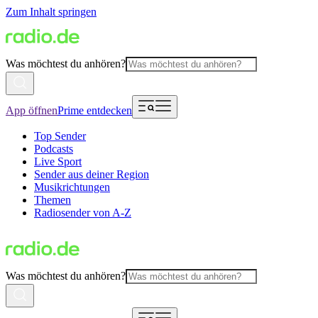
Zum Inhalt springen
Was möchtest du anhören?
App öffnen
Prime entdecken
Top Sender
Podcasts
Live Sport
Sender aus deiner Region
Musikrichtungen
Themen
Radiosender von A-Z
Was möchtest du anhören?