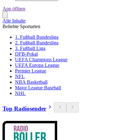
App öffnen
Alle Inhalte
Beliebte Sportarten
1. Fußball Bundesliga
2. Fußball Bundesliga
3. Fußball Liga
DFB-Pokal
UEFA Champions League
UEFA Europa League
Premier League
NFL
NBA Basketball
Major League Baseball
NHL
Top Radiosender