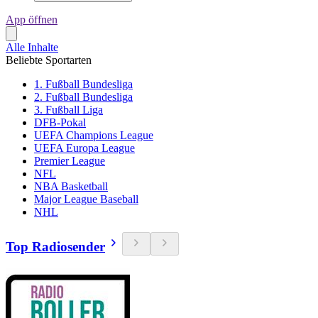
App öffnen
Alle Inhalte
Beliebte Sportarten
1. Fußball Bundesliga
2. Fußball Bundesliga
3. Fußball Liga
DFB-Pokal
UEFA Champions League
UEFA Europa League
Premier League
NFL
NBA Basketball
Major League Baseball
NHL
Top Radiosender