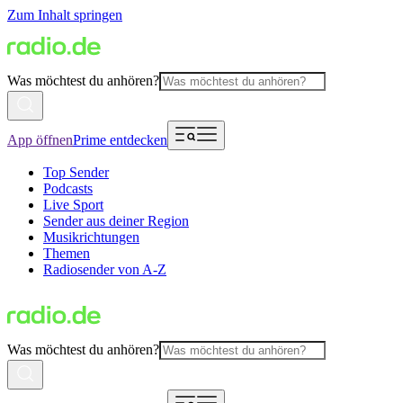
Zum Inhalt springen
Was möchtest du anhören?
App öffnen
Prime entdecken
Top Sender
Podcasts
Live Sport
Sender aus deiner Region
Musikrichtungen
Themen
Radiosender von A-Z
Was möchtest du anhören?