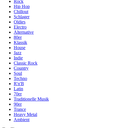
Rock
Hip Hop
Chillout
Schlager
Oldies
Electro
Alternative
80er
Klassik
House
Jazz
Indie
Classic Rock
Country
Soul
Techno
R'n'B
Latin
70er
Traditionelle Musik
90er
Trance
Heavy Metal
Ambient