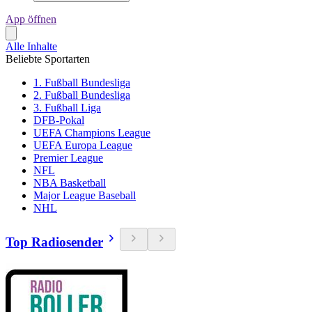
App öffnen
Alle Inhalte
Beliebte Sportarten
1. Fußball Bundesliga
2. Fußball Bundesliga
3. Fußball Liga
DFB-Pokal
UEFA Champions League
UEFA Europa League
Premier League
NFL
NBA Basketball
Major League Baseball
NHL
Top Radiosender