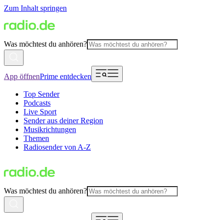
Zum Inhalt springen
Was möchtest du anhören?
App öffnen
Prime entdecken
Top Sender
Podcasts
Live Sport
Sender aus deiner Region
Musikrichtungen
Themen
Radiosender von A-Z
Was möchtest du anhören?