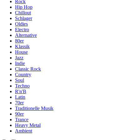
Rock
Hip Hop
Chillout
Schlager
Oldies
Electro
Alternative
80er
Klassik
House
Jazz
Indie
Classic Rock
Country
Soul
Techno
R'n'B
Latin
70er
Traditionelle Musik
90er
Trance
Heavy Metal
Ambient