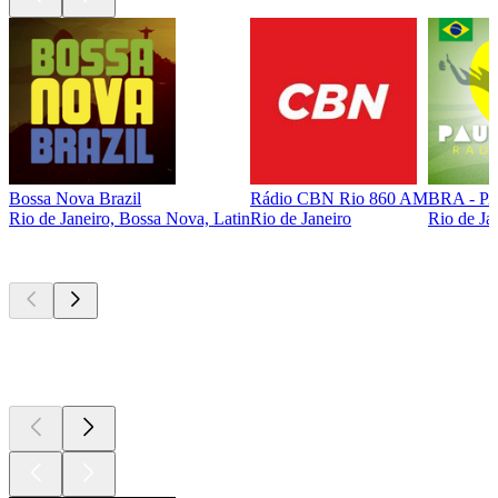
Bossa Nova Brazil
Rádio CBN Rio 860 AM
BRA - P
Rio de Janeiro, Bossa Nova, Latin
Rio de Janeiro
Rio de Ja
Top
Podcasts
Top
Podcasts
Top
Podcasts