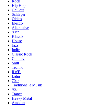
Rock
Hip Hop
Chillout
Schlager
Oldies
Electro
Alternative
80er
Klassik
House
Jazz
Indie
Classic Rock
Country
Soul
Techno
R'n'B
Latin
70er
Traditionelle Musik
90er
Trance
Heavy Metal
Ambient