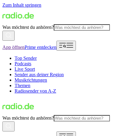
Zum Inhalt springen
Was möchtest du anhören?
App öffnen
Prime entdecken
Top Sender
Podcasts
Live Sport
Sender aus deiner Region
Musikrichtungen
Themen
Radiosender von A-Z
Was möchtest du anhören?