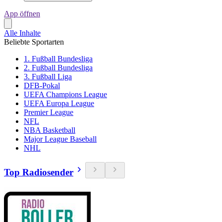
App öffnen
Alle Inhalte
Beliebte Sportarten
1. Fußball Bundesliga
2. Fußball Bundesliga
3. Fußball Liga
DFB-Pokal
UEFA Champions League
UEFA Europa League
Premier League
NFL
NBA Basketball
Major League Baseball
NHL
Top Radiosender