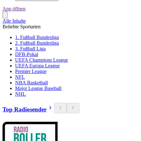
App öffnen
Alle Inhalte
Beliebte Sportarten
1. Fußball Bundesliga
2. Fußball Bundesliga
3. Fußball Liga
DFB-Pokal
UEFA Champions League
UEFA Europa League
Premier League
NFL
NBA Basketball
Major League Baseball
NHL
Top Radiosender