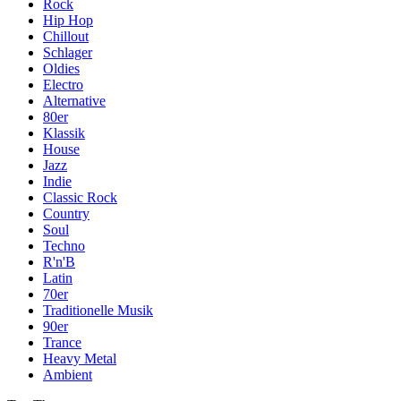
Rock
Hip Hop
Chillout
Schlager
Oldies
Electro
Alternative
80er
Klassik
House
Jazz
Indie
Classic Rock
Country
Soul
Techno
R'n'B
Latin
70er
Traditionelle Musik
90er
Trance
Heavy Metal
Ambient