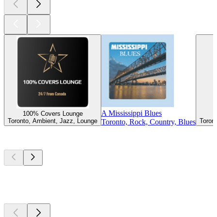
A Mississippi Blues
100% Covers Lounge
Toronto, Ambient, Jazz, Lounge
Toron
Toronto, Rock, Country, Blues
Top
Podcasts
Top
Podcasts
Top
Podcasts