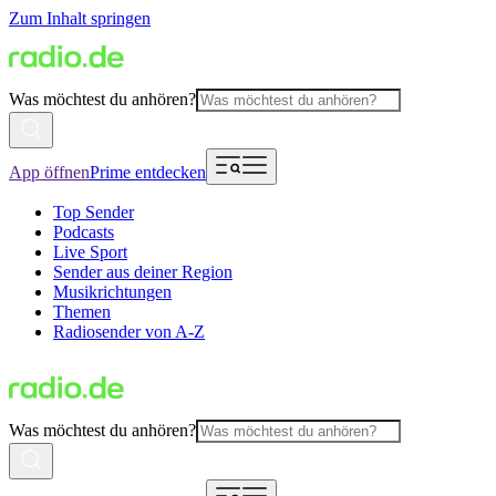
Zum Inhalt springen
Was möchtest du anhören?
App öffnen
Prime entdecken
Top Sender
Podcasts
Live Sport
Sender aus deiner Region
Musikrichtungen
Themen
Radiosender von A-Z
Was möchtest du anhören?