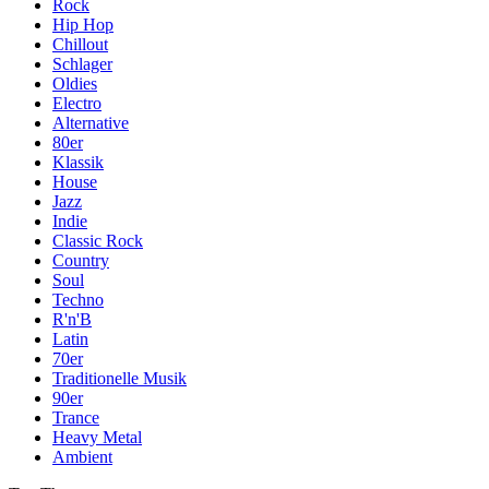
Rock
Hip Hop
Chillout
Schlager
Oldies
Electro
Alternative
80er
Klassik
House
Jazz
Indie
Classic Rock
Country
Soul
Techno
R'n'B
Latin
70er
Traditionelle Musik
90er
Trance
Heavy Metal
Ambient