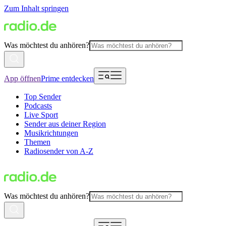
Zum Inhalt springen
Was möchtest du anhören?
App öffnen
Prime entdecken
Top Sender
Podcasts
Live Sport
Sender aus deiner Region
Musikrichtungen
Themen
Radiosender von A-Z
Was möchtest du anhören?