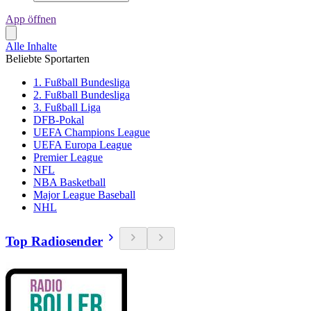
App öffnen
Alle Inhalte
Beliebte Sportarten
1. Fußball Bundesliga
2. Fußball Bundesliga
3. Fußball Liga
DFB-Pokal
UEFA Champions League
UEFA Europa League
Premier League
NFL
NBA Basketball
Major League Baseball
NHL
Top Radiosender