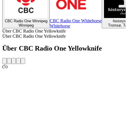
CBC Radio One Whitehorse
CBC Radio One Winnipeg
historyra
Winnipeg
Tromsø, Tal
Whitehorse
Über CBC Radio One Yellowknife
Über CBC Radio One Yellowknife
Über CBC Radio One Yellowknife
(5)
Sender-Website