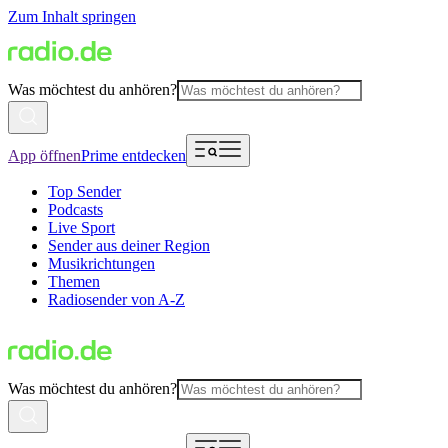
Zum Inhalt springen
Was möchtest du anhören?
App öffnen
Prime entdecken
Top Sender
Podcasts
Live Sport
Sender aus deiner Region
Musikrichtungen
Themen
Radiosender von A-Z
Was möchtest du anhören?