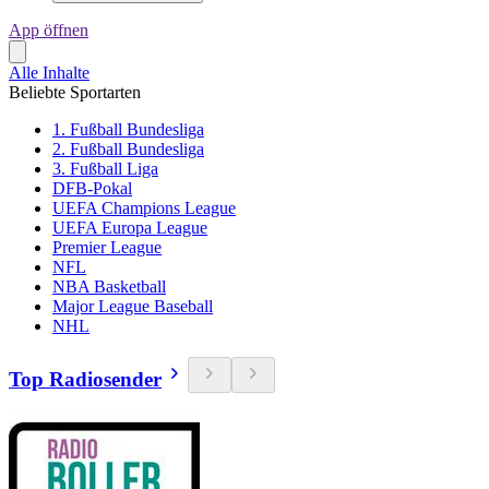
App öffnen
Alle Inhalte
Beliebte Sportarten
1. Fußball Bundesliga
2. Fußball Bundesliga
3. Fußball Liga
DFB-Pokal
UEFA Champions League
UEFA Europa League
Premier League
NFL
NBA Basketball
Major League Baseball
NHL
Top Radiosender