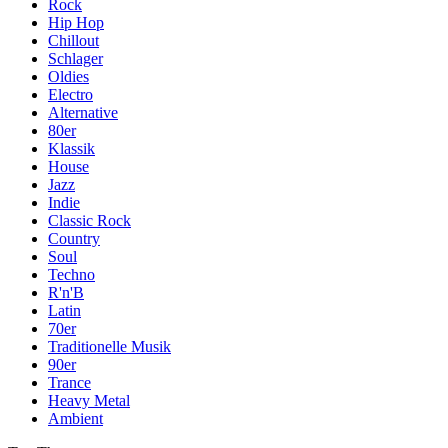
Rock
Hip Hop
Chillout
Schlager
Oldies
Electro
Alternative
80er
Klassik
House
Jazz
Indie
Classic Rock
Country
Soul
Techno
R'n'B
Latin
70er
Traditionelle Musik
90er
Trance
Heavy Metal
Ambient