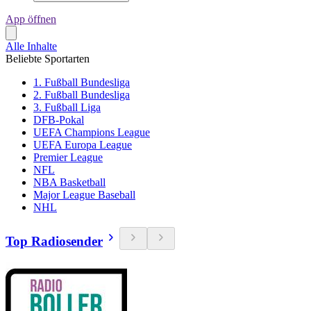
App öffnen
Alle Inhalte
Beliebte Sportarten
1. Fußball Bundesliga
2. Fußball Bundesliga
3. Fußball Liga
DFB-Pokal
UEFA Champions League
UEFA Europa League
Premier League
NFL
NBA Basketball
Major League Baseball
NHL
Top Radiosender