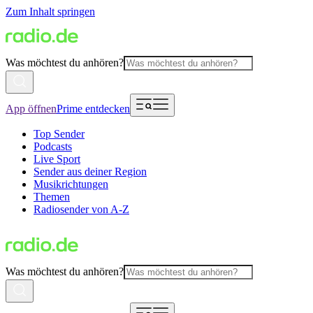
Zum Inhalt springen
Was möchtest du anhören?
App öffnen
Prime entdecken
Top Sender
Podcasts
Live Sport
Sender aus deiner Region
Musikrichtungen
Themen
Radiosender von A-Z
Was möchtest du anhören?