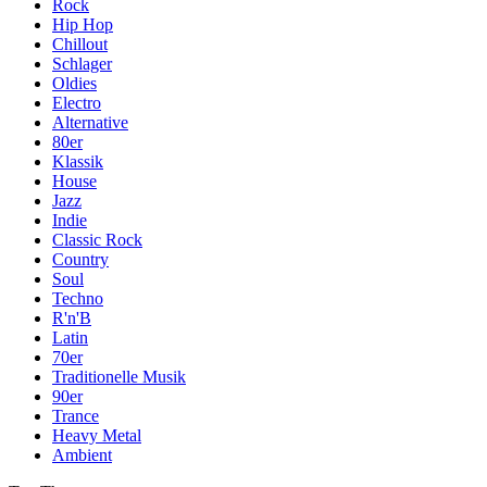
Rock
Hip Hop
Chillout
Schlager
Oldies
Electro
Alternative
80er
Klassik
House
Jazz
Indie
Classic Rock
Country
Soul
Techno
R'n'B
Latin
70er
Traditionelle Musik
90er
Trance
Heavy Metal
Ambient