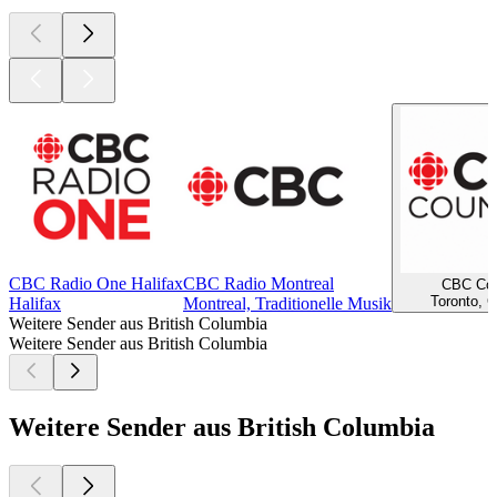
CBC Radio One Halifax
CBC Radio Montreal
CBC Cou
Toronto, C
Halifax
Montreal, Traditionelle Musik
Weitere Sender aus British Columbia
Weitere Sender aus British Columbia
Weitere Sender aus British Columbia