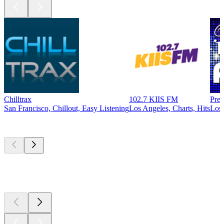
Chilltrax
102.7 KIIS FM
Prec
San Francisco, Chillout, Easy Listening
Los Angeles, Charts, Hits
Los 
Top
Podcasts
Top
Podcasts
Top
Podcasts