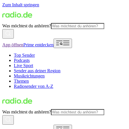
Zum Inhalt springen
Was möchtest du anhören?
App öffnen
Prime entdecken
Top Sender
Podcasts
Live Sport
Sender aus deiner Region
Musikrichtungen
Themen
Radiosender von A-Z
Was möchtest du anhören?