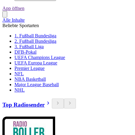
App öffnen
Alle Inhalte
Beliebte Sportarten
1. Fußball Bundesliga
2. Fußball Bundesliga
3. Fußball Liga
DFB-Pokal
UEFA Champions League
UEFA Europa League
Premier League
NFL
NBA Basketball
Major League Baseball
NHL
Top Radiosender