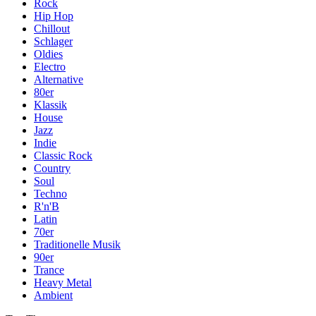
Rock
Hip Hop
Chillout
Schlager
Oldies
Electro
Alternative
80er
Klassik
House
Jazz
Indie
Classic Rock
Country
Soul
Techno
R'n'B
Latin
70er
Traditionelle Musik
90er
Trance
Heavy Metal
Ambient