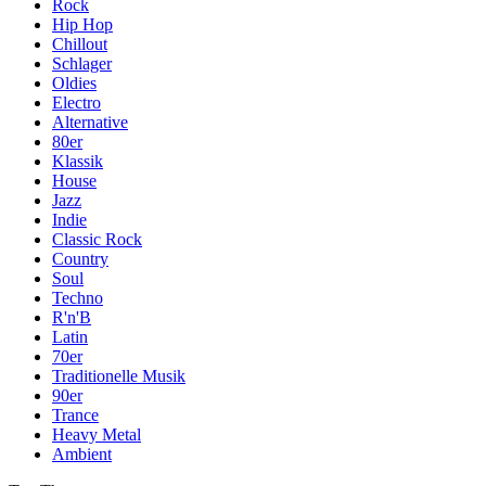
Rock
Hip Hop
Chillout
Schlager
Oldies
Electro
Alternative
80er
Klassik
House
Jazz
Indie
Classic Rock
Country
Soul
Techno
R'n'B
Latin
70er
Traditionelle Musik
90er
Trance
Heavy Metal
Ambient