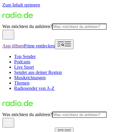
Zum Inhalt springen
Was möchtest du anhören?
App öffnen
Prime entdecken
Top Sender
Podcasts
Live Sport
Sender aus deiner Region
Musikrichtungen
Themen
Radiosender von A-Z
Was möchtest du anhören?