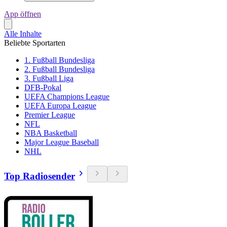
App öffnen
Alle Inhalte
Beliebte Sportarten
1. Fußball Bundesliga
2. Fußball Bundesliga
3. Fußball Liga
DFB-Pokal
UEFA Champions League
UEFA Europa League
Premier League
NFL
NBA Basketball
Major League Baseball
NHL
Top Radiosender