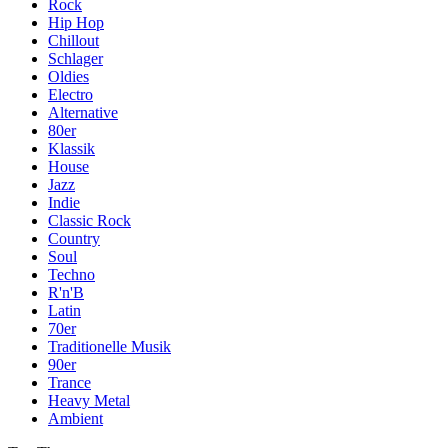
Rock
Hip Hop
Chillout
Schlager
Oldies
Electro
Alternative
80er
Klassik
House
Jazz
Indie
Classic Rock
Country
Soul
Techno
R'n'B
Latin
70er
Traditionelle Musik
90er
Trance
Heavy Metal
Ambient