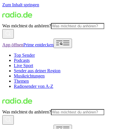
Zum Inhalt springen
Was möchtest du anhören?
App öffnen
Prime entdecken
Top Sender
Podcasts
Live Sport
Sender aus deiner Region
Musikrichtungen
Themen
Radiosender von A-Z
Was möchtest du anhören?