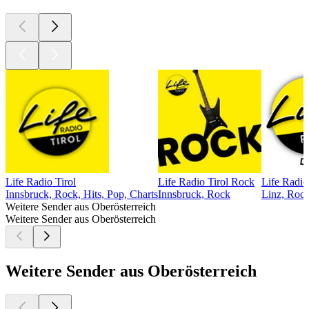
Life Radio Tirol
Life Radio Tirol Rock
Life Radio
Innsbruck, Rock, Hits, Pop, Charts
Innsbruck, Rock
Linz, Rock
Weitere Sender aus Oberösterreich
Weitere Sender aus Oberösterreich
Weitere Sender aus Oberösterreich