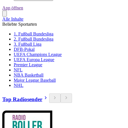
App öffnen
Alle Inhalte
Beliebte Sportarten
1. Fußball Bundesliga
2. Fußball Bundesliga
3. Fußball Liga
DFB-Pokal
UEFA Champions League
UEFA Europa League
Premier League
NFL
NBA Basketball
Major League Baseball
NHL
Top Radiosender