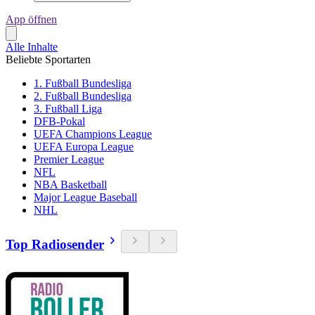
App öffnen
Alle Inhalte
Beliebte Sportarten
1. Fußball Bundesliga
2. Fußball Bundesliga
3. Fußball Liga
DFB-Pokal
UEFA Champions League
UEFA Europa League
Premier League
NFL
NBA Basketball
Major League Baseball
NHL
Top Radiosender