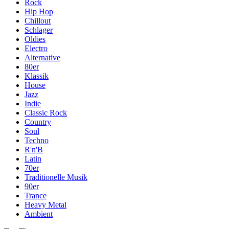
Rock
Hip Hop
Chillout
Schlager
Oldies
Electro
Alternative
80er
Klassik
House
Jazz
Indie
Classic Rock
Country
Soul
Techno
R'n'B
Latin
70er
Traditionelle Musik
90er
Trance
Heavy Metal
Ambient