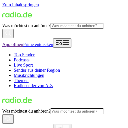
Zum Inhalt springen
Was möchtest du anhören?
App öffnen
Prime entdecken
Top Sender
Podcasts
Live Sport
Sender aus deiner Region
Musikrichtungen
Themen
Radiosender von A-Z
Was möchtest du anhören?