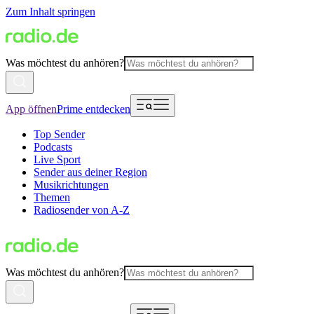
Zum Inhalt springen
Was möchtest du anhören?
App öffnen
Prime entdecken
Top Sender
Podcasts
Live Sport
Sender aus deiner Region
Musikrichtungen
Themen
Radiosender von A-Z
Was möchtest du anhören?