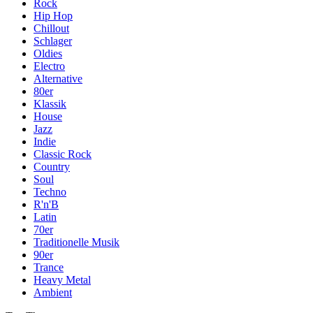
Rock
Hip Hop
Chillout
Schlager
Oldies
Electro
Alternative
80er
Klassik
House
Jazz
Indie
Classic Rock
Country
Soul
Techno
R'n'B
Latin
70er
Traditionelle Musik
90er
Trance
Heavy Metal
Ambient