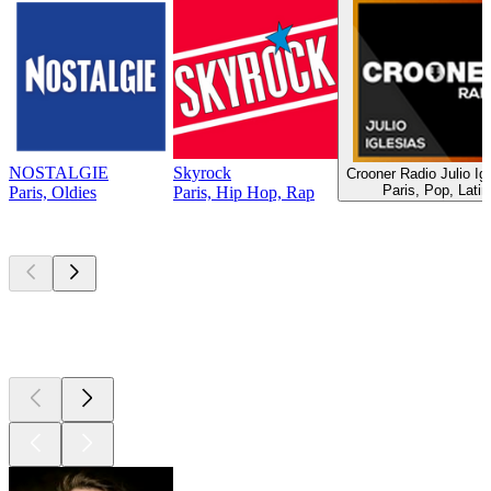
NOSTALGIE
Skyrock
Crooner Radio Julio Ig
Paris, Pop, Latin
Paris, Oldies
Paris, Hip Hop, Rap
Top
Podcasts
Top
Podcasts
Top
Podcasts