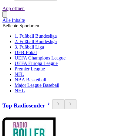
App öffnen
Alle Inhalte
Beliebte Sportarten
1. Fußball Bundesliga
2. Fußball Bundesliga
3. Fußball Liga
DFB-Pokal
UEFA Champions League
UEFA Europa League
Premier League
NFL
NBA Basketball
Major League Baseball
NHL
Top Radiosender