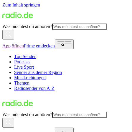
Zum Inhalt springen
Was möchtest du anhören?
App öffnen
Prime entdecken
Top Sender
Podcasts
Live Sport
Sender aus deiner Region
Musikrichtungen
Themen
Radiosender von A-Z
Was möchtest du anhören?