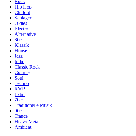
Rock
Hip Hop
Chillout
Schlager
Oldies
Electro
Alternative
80er
Klassik
House
Jazz
Indie
Classic Rock
Country
Soul
Techno
R'n'B
Latin
70er
Traditionelle Musik
90er
Trance
Heavy Metal
Ambient