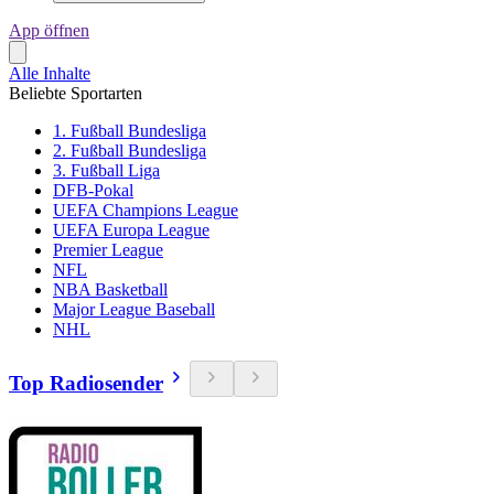
App öffnen
Alle Inhalte
Beliebte Sportarten
1. Fußball Bundesliga
2. Fußball Bundesliga
3. Fußball Liga
DFB-Pokal
UEFA Champions League
UEFA Europa League
Premier League
NFL
NBA Basketball
Major League Baseball
NHL
Top Radiosender