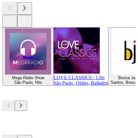
LOVE CLASSICS / 1.fm
Mega Rádio Show
Bossa Jazz
São Paulo, Hits
Santos, Bossa
São Paulo, Oldies, Balladen
Top
Podcasts
Top
Podcasts
Top
Podcasts