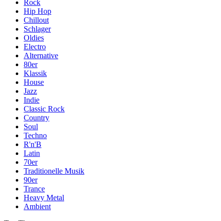
Rock
Hip Hop
Chillout
Schlager
Oldies
Electro
Alternative
80er
Klassik
House
Jazz
Indie
Classic Rock
Country
Soul
Techno
R'n'B
Latin
70er
Traditionelle Musik
90er
Trance
Heavy Metal
Ambient