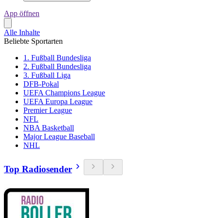
App öffnen
Alle Inhalte
Beliebte Sportarten
1. Fußball Bundesliga
2. Fußball Bundesliga
3. Fußball Liga
DFB-Pokal
UEFA Champions League
UEFA Europa League
Premier League
NFL
NBA Basketball
Major League Baseball
NHL
Top Radiosender