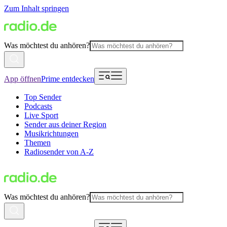
Zum Inhalt springen
Was möchtest du anhören?
App öffnen
Prime entdecken
Top Sender
Podcasts
Live Sport
Sender aus deiner Region
Musikrichtungen
Themen
Radiosender von A-Z
Was möchtest du anhören?