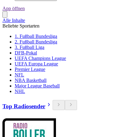
App öffnen
Alle Inhalte
Beliebte Sportarten
1. Fußball Bundesliga
2. Fußball Bundesliga
3. Fußball Liga
DFB-Pokal
UEFA Champions League
UEFA Europa League
Premier League
NFL
NBA Basketball
Major League Baseball
NHL
Top Radiosender