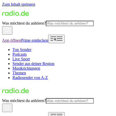
Zum Inhalt springen
Was möchtest du anhören?
App öffnen
Prime entdecken
Top Sender
Podcasts
Live Sport
Sender aus deiner Region
Musikrichtungen
Themen
Radiosender von A-Z
Was möchtest du anhören?