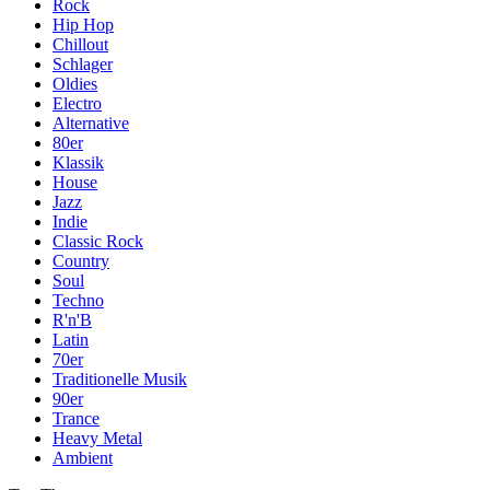
Rock
Hip Hop
Chillout
Schlager
Oldies
Electro
Alternative
80er
Klassik
House
Jazz
Indie
Classic Rock
Country
Soul
Techno
R'n'B
Latin
70er
Traditionelle Musik
90er
Trance
Heavy Metal
Ambient