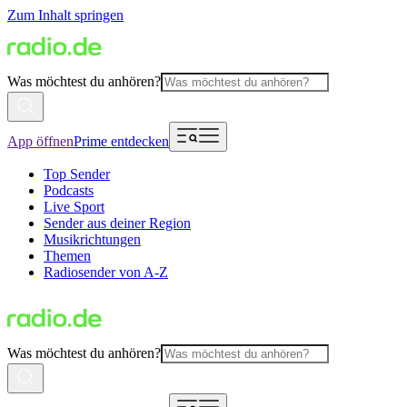
Zum Inhalt springen
Was möchtest du anhören?
App öffnen
Prime entdecken
Top Sender
Podcasts
Live Sport
Sender aus deiner Region
Musikrichtungen
Themen
Radiosender von A-Z
Was möchtest du anhören?