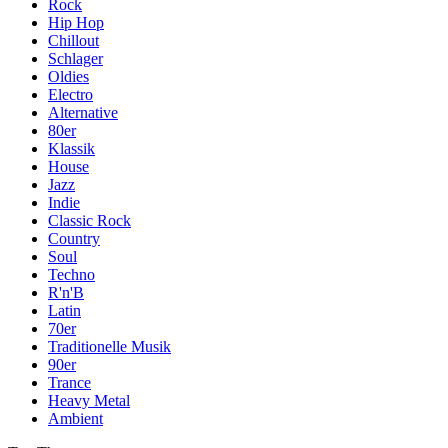
Rock
Hip Hop
Chillout
Schlager
Oldies
Electro
Alternative
80er
Klassik
House
Jazz
Indie
Classic Rock
Country
Soul
Techno
R'n'B
Latin
70er
Traditionelle Musik
90er
Trance
Heavy Metal
Ambient