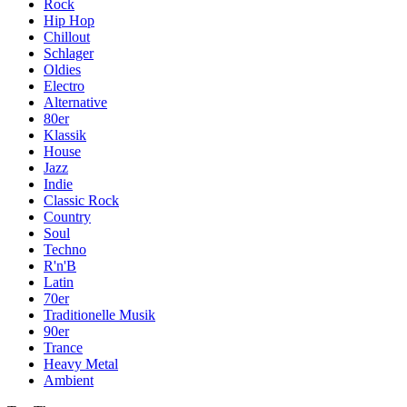
Rock
Hip Hop
Chillout
Schlager
Oldies
Electro
Alternative
80er
Klassik
House
Jazz
Indie
Classic Rock
Country
Soul
Techno
R'n'B
Latin
70er
Traditionelle Musik
90er
Trance
Heavy Metal
Ambient