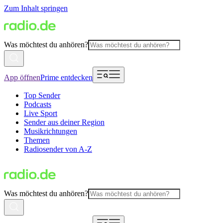
Zum Inhalt springen
Was möchtest du anhören?
App öffnen
Prime entdecken
Top Sender
Podcasts
Live Sport
Sender aus deiner Region
Musikrichtungen
Themen
Radiosender von A-Z
Was möchtest du anhören?