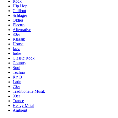
Rock
Hip Hop
Chillout
Schlager
Oldies
Electro
Alternative
80er
Klassik
House
Jazz
Indie
Classic Rock
Country
Soul
Techno
R'n'B
Latin
70er
Traditionelle Musik
90er
Trance
Heavy Metal
Ambient