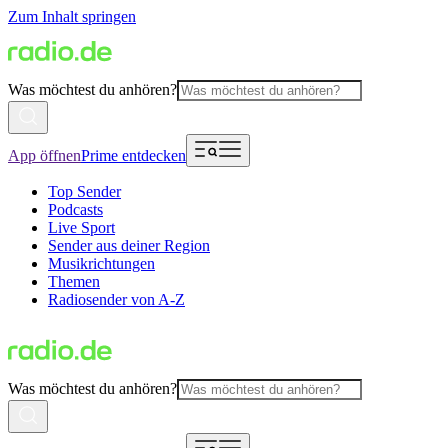
Zum Inhalt springen
Was möchtest du anhören?
App öffnen
Prime entdecken
Top Sender
Podcasts
Live Sport
Sender aus deiner Region
Musikrichtungen
Themen
Radiosender von A-Z
Was möchtest du anhören?