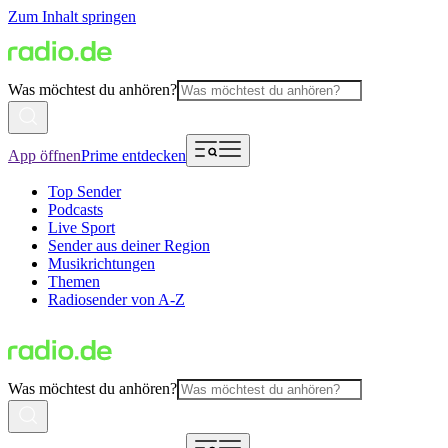
Zum Inhalt springen
Was möchtest du anhören?
App öffnen
Prime entdecken
Top Sender
Podcasts
Live Sport
Sender aus deiner Region
Musikrichtungen
Themen
Radiosender von A-Z
Was möchtest du anhören?