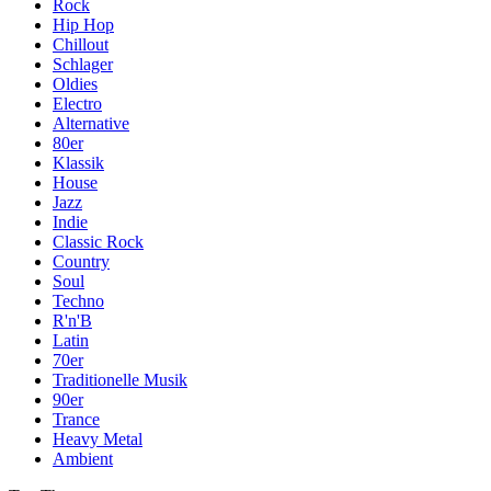
Rock
Hip Hop
Chillout
Schlager
Oldies
Electro
Alternative
80er
Klassik
House
Jazz
Indie
Classic Rock
Country
Soul
Techno
R'n'B
Latin
70er
Traditionelle Musik
90er
Trance
Heavy Metal
Ambient